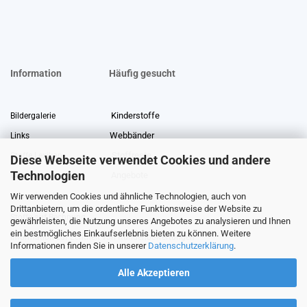
Information
Häufig gesucht
Kinderstoffe
Bildergalerie
Webbänder
Links
Stoffreste
Stoffe Lexikon
Diese Webseite verwendet Cookies und andere
Technologien
Angebote
Über uns
Wir verwenden Cookies und ähnliche Technologien, auch von
Gewerberabatt
Meterware
Drittanbietern, um die ordentliche Funktionsweise der Website zu
Stoffe auf Rechnung
gewährleisten, die Nutzung unseres Angebotes zu analysieren und Ihnen
ein bestmögliches Einkaufserlebnis bieten zu können. Weitere
Information zur Echtheit von Kundenbewertungen
Informationen finden Sie in unserer
Datenschutzerklärung
.
Alle Akzeptieren