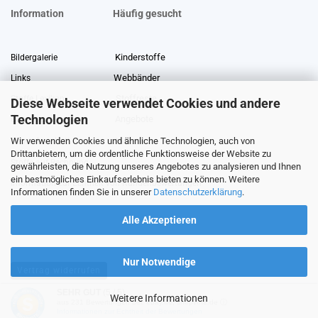
Information
Häufig gesucht
Kinderstoffe
Bildergalerie
Webbänder
Links
Stoffreste
Stoffe Lexikon
Diese Webseite verwendet Cookies und andere
Technologien
Angebote
Über uns
Wir verwenden Cookies und ähnliche Technologien, auch von
Gewerberabatt
Meterware
Drittanbietern, um die ordentliche Funktionsweise der Website zu
Stoffe auf Rechnung
gewährleisten, die Nutzung unseres Angebotes zu analysieren und Ihnen
ein bestmögliches Einkaufserlebnis bieten zu können. Weitere
Information zur Echtheit von Kundenbewertungen
Informationen finden Sie in unserer
Datenschutzerklärung
.
Alle Akzeptieren
Nur Notwendige
Vertrag widerrufen
SEHR GUT
(5 / 5)
Weitere Informationen
aus
231
Bewertungen bei: ebay.de, shopvote.de ⓘ
Shopping Cart Software
by Gambio.com © 2026
Informationen zur Echtheit der Bewertungen