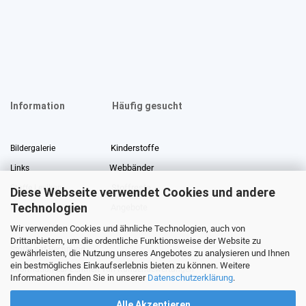
Information
Häufig gesucht
Kinderstoffe
Bildergalerie
Webbänder
Links
Stoffreste
Stoffe Lexikon
Diese Webseite verwendet Cookies und andere
Technologien
Angebote
Über uns
Wir verwenden Cookies und ähnliche Technologien, auch von
Gewerberabatt
Meterware
Drittanbietern, um die ordentliche Funktionsweise der Website zu
Stoffe auf Rechnung
gewährleisten, die Nutzung unseres Angebotes zu analysieren und Ihnen
ein bestmögliches Einkaufserlebnis bieten zu können. Weitere
Information zur Echtheit von Kundenbewertungen
Informationen finden Sie in unserer
Datenschutzerklärung
.
Alle Akzeptieren