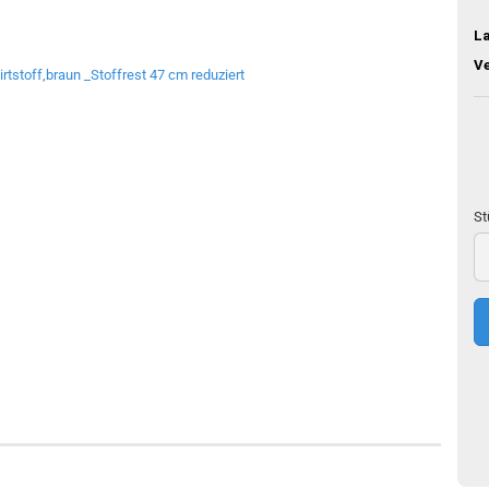
L
V
St
St