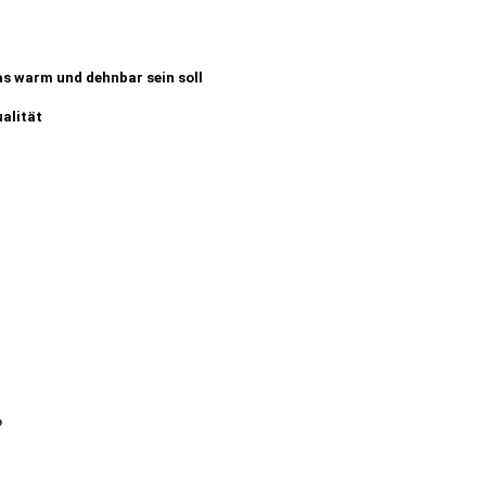
was warm und dehnbar sein soll
ualität
o