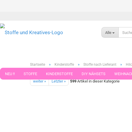
Alle
»
»
»
Startseite
Kinderstoffe
Stoffe nach Lieferant
Hilc
Jorduggla-Sweat Sweatshirtstoff,braun _Stoffrest 47 cm reduzie
NEU !!
STOFFE
KINDERSTOFFE
DIY NÄHSETS
WEIHNAC
weiter »
Letzter »
599
Artikel in dieser Kategorie
WEBBAND WEBBÄNDER
NÄHZUBEHÖR
WOLLE UND ZUBEHÖR