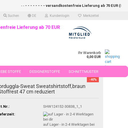
- -
- - - - - - - - versandkostenfreie Lieferung ab 70 EUR (DE)- - -
Suchen
DE
Kundenlogin
Merkzettel
enfreie Lieferung ab 70 EUR
Ihr Warenkorb
0,00 EUR
EBE STOFFE
DESIGNERSTOFFE
SCHNITTMUSTER
-40%
 50 CM
orduggla-Sweat Sweatshirtstoff,braun
Stoffrest 47 cm reduziert
t.Nr.:
SHW124152-30838_1_1
eferzeit:
auf Lager - in 2-4 Werktagen bei