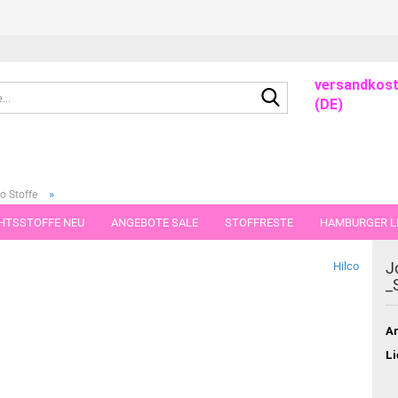
versandkost
Suche...
(DE)
»
o Stoffe
rt
HTSSTOFFE NEU
ANGEBOTE SALE
STOFFRESTE
HAMBURGER LI
GUTSCHEINE
PORTO-FLATRATE
STOFFE IN STÜCKEN VON 25 UND
J
Hilco
_
Ar
Li