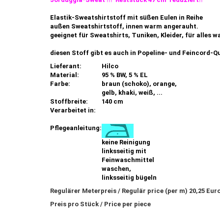
Elastik-Sweatshirtstoff mit süßen Eulen in Reihe
außen Sweatshirtstoff, innen warm angerauht.
geeignet für Sweatshirts, Tuniken, Kleider, für alles 
diesen Stoff gibt es auch in Popeline- und Feincord-Q
Lieferant:
Hilco
Material:
95 % BW, 5 % EL
Farbe:
braun (schoko), orange,
gelb, khaki, weiß, ...
Stoffbreite:
140 cm
Verarbeitet in:
Pflegeanleitung:
keine Reinigung
linksseitig mit
Feinwaschmittel
waschen,
linksseitig bügeln
Regulärer Meterpreis / Regulär price (per m) 20,25 Eur
Preis pro Stück / Price per piece