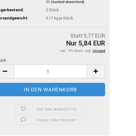
dir
(Ausland abweichend)
agerbestand:
2
Stück
ersandgewicht:
0.17
kg je Stück
Statt 9,77 EUR
Nur 5,84 EUR
inkl. 19% MwSt. zzgl.
Versand
ück:
ück
AUF DEN MERKZETTEL
FRAGE ZUM PRODUKT